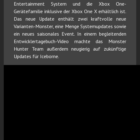
Entertainment System und die Xbox One-
Gerätefamilie inklusive der Xbox One X erhältlich ist.
Das neue Update enthält zwei kraftvolle neue
Varianten-Monster, eine Menge Systemupdates sowie
ein neues saisonales Event. In einem begleitenden
Entwicklertagebuch-Video machte das Monster
Hunter Team außerdem neugierig auf zukünftige
Updates für Iceborne.