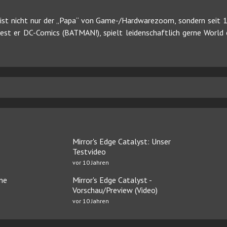
ist nicht nur der „Papa“ von Game-/Hardwarezoom, sondern seit 19
 liest er DC-Comics (BATMAN!), spielt leidenschaftlich gerne Worl
Mirror's Edge Catalyst: Unser
Testvideo
vor 10 Jahren
ine
Mirror's Edge Catalyst -
Vorschau/Preview (Video)
vor 10 Jahren