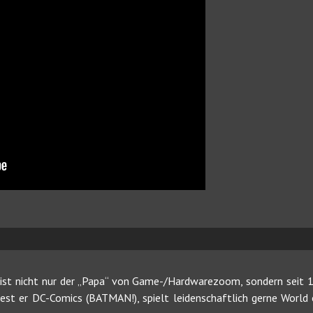
ist nicht nur der „Papa“ von Game-/Hardwarezoom, sondern seit 19
 liest er DC-Comics (BATMAN!), spielt leidenschaftlich gerne Worl