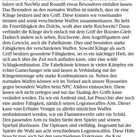
haben sich NeoWiz und Round8 etwas Besonderes einfallen lassen.
Das Besondere an den normalen Waffen ist nämlich, dass sie eine
Klinge besitzen und den Griff. Diese können wir voneinander
trennen und somit verschiedene Waffen zusammenbauen. Ihr liebt
die Feuerfähigkeit des Dolchs, wollt aber mehr Reichweite? Dann
verbindet die Klinge doch einfach mit dem Griff der Booster-Glefe.
Dadurch ändern sich neben, Reichweite, dem Angriffspattern und
dem Gewicht, auch die Fabelkünste. Dies sind besonders starke
Fähigkeiten der verschiedenen Waffen. Sowohl Klinge als auch
Griff besitzen gesonderte Fähigkeiten, sei es ein mächtiger Hieb, der
sich auch über die Zeit noch aufladen kann, oder eine wilde
Schlagkombination. Die Fabelkünste können in vielen Kämpfen ein
echter Gamechanger sein und lassen in Verbindung mit der
Klingenmontage sehr starke Kombinationen zu. Neben den
normalen Waffen können wir im Verlauf auch unsere Bossseelen
gegen besondere Waffen beim NPC Alidoro eintauschen. Diese
lassen sich nicht zerlegen und nur das Skaling des Griffs kann
verändert werden. Da wir ein Android sind, hat Pinocchio aber noch
eine andere Fähigkeit, nämlich seinen Legionswaffen-Arm. Dieser
kann vom Erfinder Venigni zu allerlei nützlichen Waffen
umfunktioniert werden, wie ein Flammenwerfer oder ein Schild.
Den passenden Arm zu finden bleibt dem Spieler und seinem
Spielstil überlassen. Die Optionen sind vielfältig. Insgesamt hat der
Spieler die Wahl aus acht verschiedenen Legionswaffen. Diese Hilfe
braucht man auch bei den verschiedenen Fraktionen, die Krat