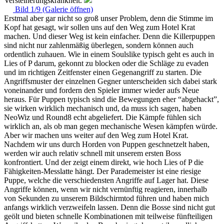
Versteinerungskrankheit.
Bild 1/9 (Galerie öffnen)
Erstmal aber gar nicht so groß unser Problem, denn die Stimme im
Kopf hat gesagt, wir sollen uns auf den Weg zum Hotel Krat
machen. Und dieser Weg ist kein einfacher. Denn die Killerpuppen
sind nicht nur zahlenmäßig überlegen, sondern können auch
ordentlich zuhauen. Wie in einem Soulslike typisch geht es auch in
Lies of P darum, gekonnt zu blocken oder die Schläge zu evaden
und im richtigen Zeitfenster einen Gegenangriff zu starten. Die
Angriffsmuster der einzelnen Gegner unterscheiden sich dabei stark
voneinander und fordern den Spieler immer wieder aufs Neue
heraus. Für Puppen typisch sind die Bewegungen eher “abgehackt”,
sie wirken wirklich mechanisch und, da muss ich sagen, haben
NeoWiz und Round8 echt abgeliefert. Die Kämpfe fühlen sich
wirklich an, als ob man gegen mechanische Wesen kämpfen würde.
Aber wir machen uns weiter auf den Weg zum Hotel Krat.
Nachdem wir uns durch Horden von Puppen geschnetzelt haben,
werden wir auch relativ schnell mit unserem ersten Boss
konfrontiert. Und der zeigt einem direkt, wie hoch Lies of P die
Fähigkeiten-Messlatte hängt. Der Parademeister ist eine riesige
Puppe, welche die verschiedensten Angriffe auf Lager hat. Diese
Angriffe können, wenn wir nicht vernünftig reagieren, innerhalb
von Sekunden zu unserem Bildschirmtod führen und haben mich
anfangs wirklich verzweifeln lassen. Denn die Bosse sind nicht gut
geölt und bieten schnelle Kombinationen mit teilweise fünfteiligen