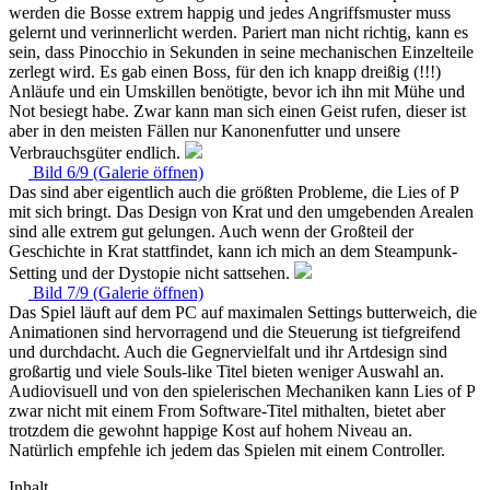
werden die Bosse extrem happig und jedes Angriffsmuster muss
gelernt und verinnerlicht werden. Pariert man nicht richtig, kann es
sein, dass Pinocchio in Sekunden in seine mechanischen Einzelteile
zerlegt wird. Es gab einen Boss, für den ich knapp dreißig (!!!)
Anläufe und ein Umskillen benötigte, bevor ich ihn mit Mühe und
Not besiegt habe. Zwar kann man sich einen Geist rufen, dieser ist
aber in den meisten Fällen nur Kanonenfutter und unsere
Verbrauchsgüter endlich.
Bild 6/9 (Galerie öffnen)
Das sind aber eigentlich auch die größten Probleme, die Lies of P
mit sich bringt. Das Design von Krat und den umgebenden Arealen
sind alle extrem gut gelungen. Auch wenn der Großteil der
Geschichte in Krat stattfindet, kann ich mich an dem Steampunk-
Setting und der Dystopie nicht sattsehen.
Bild 7/9 (Galerie öffnen)
Das Spiel läuft auf dem PC auf maximalen Settings butterweich, die
Animationen sind hervorragend und die Steuerung ist tiefgreifend
und durchdacht. Auch die Gegnervielfalt und ihr Artdesign sind
großartig und viele Souls-like Titel bieten weniger Auswahl an.
Audiovisuell und von den spielerischen Mechaniken kann Lies of P
zwar nicht mit einem From Software-Titel mithalten, bietet aber
trotzdem die gewohnt happige Kost auf hohem Niveau an.
Natürlich empfehle ich jedem das Spielen mit einem Controller.
Inhalt