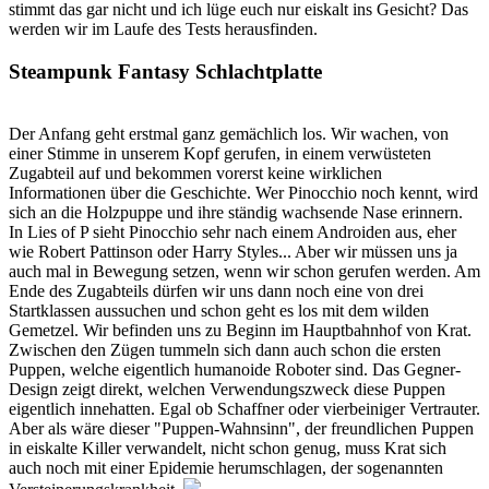
stimmt das gar nicht und ich lüge euch nur eiskalt ins Gesicht? Das
werden wir im Laufe des Tests herausfinden.
Steampunk Fantasy Schlachtplatte
Der Anfang geht erstmal ganz gemächlich los. Wir wachen, von
einer Stimme in unserem Kopf gerufen, in einem verwüsteten
Zugabteil auf und bekommen vorerst keine wirklichen
Informationen über die Geschichte. Wer Pinocchio noch kennt, wird
sich an die Holzpuppe und ihre ständig wachsende Nase erinnern.
In Lies of P sieht Pinocchio sehr nach einem Androiden aus, eher
wie Robert Pattinson oder Harry Styles... Aber wir müssen uns ja
auch mal in Bewegung setzen, wenn wir schon gerufen werden. Am
Ende des Zugabteils dürfen wir uns dann noch eine von drei
Startklassen aussuchen und schon geht es los mit dem wilden
Gemetzel. Wir befinden uns zu Beginn im Hauptbahnhof von Krat.
Zwischen den Zügen tummeln sich dann auch schon die ersten
Puppen, welche eigentlich humanoide Roboter sind. Das Gegner-
Design zeigt direkt, welchen Verwendungszweck diese Puppen
eigentlich innehatten. Egal ob Schaffner oder vierbeiniger Vertrauter.
Aber als wäre dieser "Puppen-Wahnsinn", der freundlichen Puppen
in eiskalte Killer verwandelt, nicht schon genug, muss Krat sich
auch noch mit einer Epidemie herumschlagen, der sogenannten