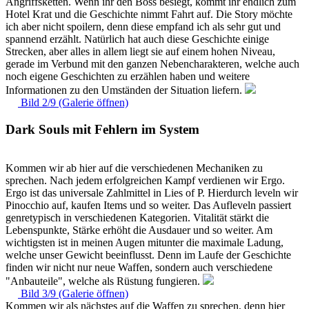
Angriffsketten. Wenn ihr den Boss besiegt, kommt ihr endlich zum
Hotel Krat und die Geschichte nimmt Fahrt auf. Die Story möchte
ich aber nicht spoilern, denn diese empfand ich als sehr gut und
spannend erzählt. Natürlich hat auch diese Geschichte einige
Strecken, aber alles in allem liegt sie auf einem hohen Niveau,
gerade im Verbund mit den ganzen Nebencharakteren, welche auch
noch eigene Geschichten zu erzählen haben und weitere
Informationen zu den Umständen der Situation liefern.
Bild 2/9 (Galerie öffnen)
Dark Souls mit Fehlern im System
Kommen wir ab hier auf die verschiedenen Mechaniken zu
sprechen. Nach jedem erfolgreichen Kampf verdienen wir Ergo.
Ergo ist das universale Zahlmittel in Lies of P. Hierdurch leveln wir
Pinocchio auf, kaufen Items und so weiter. Das Aufleveln passiert
genretypisch in verschiedenen Kategorien. Vitalität stärkt die
Lebenspunkte, Stärke erhöht die Ausdauer und so weiter. Am
wichtigsten ist in meinen Augen mitunter die maximale Ladung,
welche unser Gewicht beeinflusst. Denn im Laufe der Geschichte
finden wir nicht nur neue Waffen, sondern auch verschiedene
"Anbauteile", welche als Rüstung fungieren.
Bild 3/9 (Galerie öffnen)
Kommen wir als nächstes auf die Waffen zu sprechen, denn hier