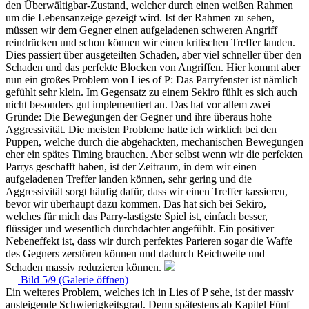
den Überwältigbar-Zustand, welcher durch einen weißen Rahmen
um die Lebensanzeige gezeigt wird. Ist der Rahmen zu sehen,
müssen wir dem Gegner einen aufgeladenen schweren Angriff
reindrücken und schon können wir einen kritischen Treffer landen.
Dies passiert über ausgeteilten Schaden, aber viel schneller über den
Schaden und das perfekte Blocken von Angriffen. Hier kommt aber
nun ein großes Problem von Lies of P: Das Parryfenster ist nämlich
gefühlt sehr klein. Im Gegensatz zu einem Sekiro fühlt es sich auch
nicht besonders gut implementiert an. Das hat vor allem zwei
Gründe: Die Bewegungen der Gegner und ihre überaus hohe
Aggressivität. Die meisten Probleme hatte ich wirklich bei den
Puppen, welche durch die abgehackten, mechanischen Bewegungen
eher ein spätes Timing brauchen. Aber selbst wenn wir die perfekten
Parrys geschafft haben, ist der Zeitraum, in dem wir einen
aufgeladenen Treffer landen können, sehr gering und die
Aggressivität sorgt häufig dafür, dass wir einen Treffer kassieren,
bevor wir überhaupt dazu kommen. Das hat sich bei Sekiro,
welches für mich das Parry-lastigste Spiel ist, einfach besser,
flüssiger und wesentlich durchdachter angefühlt. Ein positiver
Nebeneffekt ist, dass wir durch perfektes Parieren sogar die Waffe
des Gegners zerstören können und dadurch Reichweite und
Schaden massiv reduzieren können.
Bild 5/9 (Galerie öffnen)
Ein weiteres Problem, welches ich in Lies of P sehe, ist der massiv
ansteigende Schwierigkeitsgrad. Denn spätestens ab Kapitel Fünf