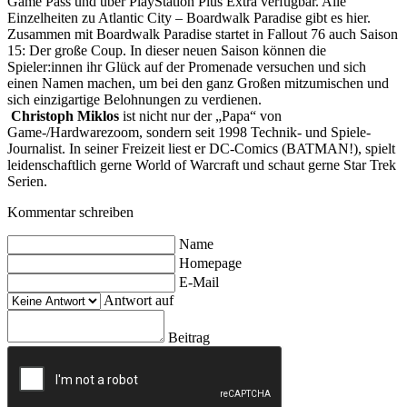
Game Pass und über PlayStation Plus Extra verfügbar. Alle
Einzelheiten zu Atlantic City – Boardwalk Paradise gibt es hier.
Zusammen mit Boardwalk Paradise startet in Fallout 76 auch Saison
15: Der große Coup. In dieser neuen Saison können die
Spieler:innen ihr Glück auf der Promenade versuchen und sich
einen Namen machen, um bei den ganz Großen mitzumischen und
sich einzigartige Belohnungen zu verdienen.
Christoph Miklos
ist nicht nur der „Papa“ von
Game-/Hardwarezoom, sondern seit 1998 Technik- und Spiele-
Journalist. In seiner Freizeit liest er DC-Comics (BATMAN!), spielt
leidenschaftlich gerne World of Warcraft und schaut gerne Star Trek
Serien.
Kommentar schreiben
Name
Homepage
E-Mail
Antwort auf
Beitrag