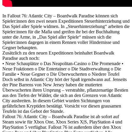
In Fallout 76: Atlantic City – Boardwalk Paradise können sich
Spieler:innen den zwei neuen Expeditionen Steuerhinterziehung und
Das Spiel aller Spiele widmen. In „Steuerhinterziehung“ arbeiten die
Spieler:innen für die Mafia und greifen ihr bei der Buchhaltung
unter die Arme, in „Das Spiel aller Spiele“ müssen sich die
Spieler:innen dagegen in einem Rennen voller Hindernisse und
Gegner behaupten.
Zusätzlich zu den neuen Expeditionen beinhaltet Boardwalk
Paradise auch noch:
• Neue Schauplätze
o Das Neapolitan-Casino
o Die Promenade
•
Neue Fraktionen
o Die Entertainer
o Die Stadtverwaltung
o Die
Familie
• Neue Gegner
o Die Überwucherten
o Niedere Teufel
Doch selbst in Atlantic City hört der Spaß irgendwann auf. Jenseits
der Pine Barrens von New Jersey haben die mutierten
Überwucherten ihren Ursprung – verstrahlte, pflanzenartige Bestien
aus den Tiefen der Wälder, die sich an den Grenzen von Atlantic
City ausbreiten. In diesem Gebiet wurden Sichtungen von
gefährlichen Kryptiden bestätigt. Vorsicht vor diesen grausamen
Teufeln ist das Gebot der Stunde.
Fallout 76: Atlantic City – Boardwalk Paradise ist ab sofort auf
Steam sowie für Xbox One, Xbox Series X|S, PlayStation 4 und
PlayStation 5 verfügbar. Fallout 76 ist außerdem über den Xbox