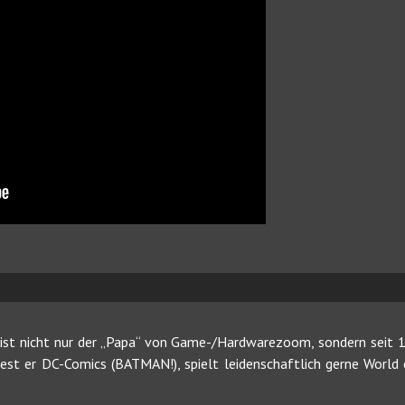
ist nicht nur der „Papa“ von Game-/Hardwarezoom, sondern seit 19
 liest er DC-Comics (BATMAN!), spielt leidenschaftlich gerne Worl