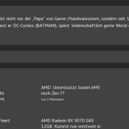
ist nicht nur der „Papa“ von Game-/Hardwarezoom, sondern seit 19
 liest er DC-Comics (BATMAN!), spielt leidenschaftlich gerne Worl
AMD: Unterstützt Sockel AM5
cht
noch Zen 7?
ent
vor 2 Monaten
eiert
AMD Radeon RX 9070 GRE
12GB: Kommt nun weltweit in