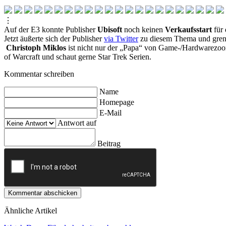
⋮
Auf der E3 konnte Publisher
Ubisoft
noch keinen
Verkaufsstart
für 
Jetzt äußerte sich der Publisher
via Twitter
zu diesem Thema und grenz
Christoph Miklos
ist nicht nur der „Papa“ von Game-/Hardwarezoom,
of Warcraft und schaut gerne Star Trek Serien.
Kommentar schreiben
Name
Homepage
E-Mail
Antwort auf
Beitrag
Kommentar abschicken
Ähnliche Artikel