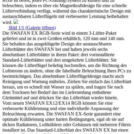
RGB ist bereit, jedes PC-Gaming-System zu kühlen und zu
beleuchten, indem es über ein Magnetkraftdesign für eine schnelle
Lüfterverbindung verfügt, während das charakteristische Design mit
austauschbaren Lüfterflügeln mit verbesserter Leistung beibehalten
wird.
Bild 1/1 (Galerie öffnen)
Die SWAFAN EX RGB-Serie wird in einem 3-Lüfter-Paket
geliefert und ist in zwei Größen erhältlich, 120 mm und 140 mm.
Sie behalten das ausgeklügelte Design der austauschbaren
Lüfterblätter des SWAFAN bei und haben jeweils sechs
abnehmbare Lüfterblätter in ihrem Paket: drei vorinstallierte
Standard-Lüfterblätter und drei umgekehrte Lüfterblätter. Sie
können die Lüfterflügel beliebig hochstellen, um die Richtung des
Luftstroms zu ändern, ohne die fabelhafte Beleuchtung Ihres PCs zu
beeinträchtigen. Das abnehmbare Lüfterflügeldesign macht auch
Reinigung und Wartung mühelos. Ziehen Sie einfach das Lüfterblatt
heraus, um es schnell mit Wasser zu spülen, und tragen Sie nach
dem Trocknen bei Bedarf das im Lieferumfang enthaltene
Gleitmittel auf und drücken Sie das Lüfterblatt wieder hinein.
Vom neuen SWAFAN EX12/EX14 RGB können Sie eine
verbesserte Kühlleistung und eine individuelle Anpassung der
Beleuchtung erwarten. Die SWAFAN EX-Serie garantiert eine
optimale Kühlleistung unter harten Bedingungen, egal ob sie auf
dicken Radiatoren, Luftkühlern oder Gehäusen mit mehreren Filtern
installiert ist. Das Standard-Lüfterblatt des SWAFAN EX hat einen