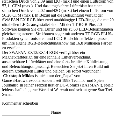
statischen Druck von 2,39 mmH2O (max.) und einen Luftstrom von
57,11 CFM (max.). Und das umgekehrte Lüfterblatt hat einen
statischen Druck von 2,02 mmH2O (max.) bei einem Luftstrom von
56,26 CFM (max.). In Bezug auf die Beleuchtung verfügt der
SWAFAN EX RGB über zwei unabhängige LED-Ringe, die mit 20
ultrahellen LEDs ausgestattet sind. Mit der TT RGB Plus 2.0-
Software können Sie drei Lüfter und bis zu 60 LED-Beleuchtungen
gleichzeitig steuern. Sie können sogar mit anderen TT RGB PLUS-
Produkten synchronisieren und LCD-Bildschirmeffekte anpassen,
um Ihre eigene RGB-Beleuchtungsshow mit 16,8 Millionen Farben
zu erstellen.
Der SWAFAN EX12/EX14 RGB verfügt über ein
Magnetkraftdesign für eine schnelle Lüfterverbindung,
austauschbare Lüfterblätter und eine fortschrittliche Kühlleistung
und Beleuchtungsanpassung. Beleuchten Sie jetzt Ihren Build mit
diesem großartigen Lüfter und bleiben Sie sofort verbunden!
Christoph Miklos
ist nicht nur der „Papa“ von
Game-/Hardwarezoom, sondern seit 1998 Technik- und Spiele-
Journalist. In seiner Freizeit liest er DC-Comics (BATMAN!), spielt
leidenschaftlich gerne World of Warcraft und schaut gerne Star Trek
Serien.
Kommentar schreiben
Name