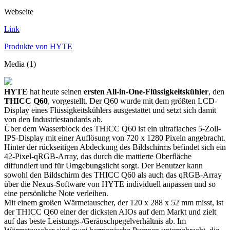
Webseite
Link
Produkte von HYTE
Media (1)
HYTE
hat heute seinen
ersten All-in-One-Flüssigkeitskühler
, den
THICC Q60
, vorgestellt. Der Q60 wurde mit dem größten LCD-
Display eines Flüssigkeitskühlers ausgestattet und setzt sich damit
von den Industriestandards ab.
Über dem Wasserblock des THICC Q60 ist ein ultraflaches 5-Zoll-
IPS-Display mit einer Auflösung von 720 x 1280 Pixeln angebracht.
Hinter der rückseitigen Abdeckung des Bildschirms befindet sich ein
42-Pixel-qRGB-Array, das durch die mattierte Oberfläche
diffundiert und für Umgebungslicht sorgt. Der Benutzer kann
sowohl den Bildschirm des THICC Q60 als auch das qRGB-Array
über die Nexus-Software von HYTE individuell anpassen und so
eine persönliche Note verleihen.
Mit einem großen Wärmetauscher, der 120 x 288 x 52 mm misst, ist
der THICC Q60 einer der dicksten AIOs auf dem Markt und zielt
auf das beste Leistungs-/Geräuschpegelverhältnis ab. Im