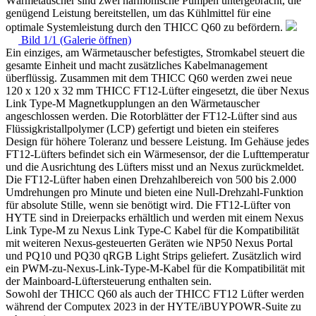
Wärmetauscher sind zwei harmonische Pumpen untergebracht, die
genügend Leistung bereitstellen, um das Kühlmittel für eine
optimale Systemleistung durch den THICC Q60 zu befördern.
Bild 1/1 (Galerie öffnen)
Ein einziges, am Wärmetauscher befestigtes, Stromkabel steuert die
gesamte Einheit und macht zusätzliches Kabelmanagement
überflüssig. Zusammen mit dem THICC Q60 werden zwei neue
120 x 120 x 32 mm THICC FT12-Lüfter eingesetzt, die über Nexus
Link Type-M Magnetkupplungen an den Wärmetauscher
angeschlossen werden. Die Rotorblätter der FT12-Lüfter sind aus
Flüssigkristallpolymer (LCP) gefertigt und bieten ein steiferes
Design für höhere Toleranz und bessere Leistung. Im Gehäuse jedes
FT12-Lüfters befindet sich ein Wärmesensor, der die Lufttemperatur
und die Ausrichtung des Lüfters misst und an Nexus zurückmeldet.
Die FT12-Lüfter haben einen Drehzahlbereich von 500 bis 2.000
Umdrehungen pro Minute und bieten eine Null-Drehzahl-Funktion
für absolute Stille, wenn sie benötigt wird. Die FT12-Lüfter von
HYTE sind in Dreierpacks erhältlich und werden mit einem Nexus
Link Type-M zu Nexus Link Type-C Kabel für die Kompatibilität
mit weiteren Nexus-gesteuerten Geräten wie NP50 Nexus Portal
und PQ10 und PQ30 qRGB Light Strips geliefert. Zusätzlich wird
ein PWM-zu-Nexus-Link-Type-M-Kabel für die Kompatibilität mit
der Mainboard-Lüftersteuerung enthalten sein.
Sowohl der THICC Q60 als auch der THICC FT12 Lüfter werden
während der Computex 2023 in der HYTE/iBUYPOWR-Suite zu