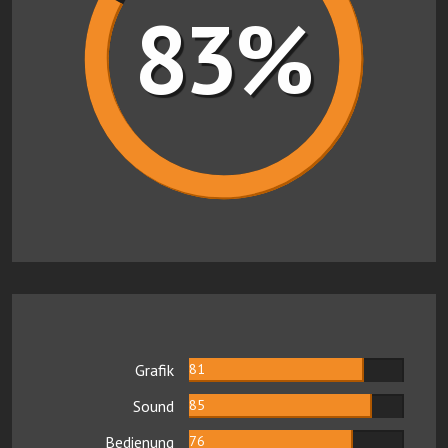
83%
Grafik
81
Sound
85
Bedienung
76