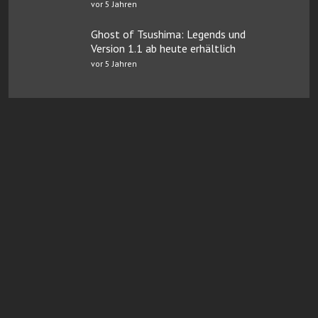
vor 5 Jahren
Ghost of Tsushima: Legends und
Version 1.1 ab heute erhältlich
vor 5 Jahren
Online Casinos mit Paysafe
FairGO Casino