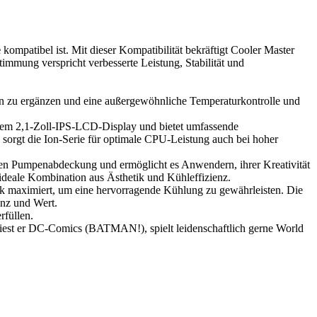
e
kompatibel ist. Mit dieser Kompatibilität bekräftigt Cooler Master
mmung verspricht verbesserte Leistung, Stabilität und
ren zu ergänzen und eine außergewöhnliche Temperaturkontrolle und
inem 2,1-Zoll-IPS-LCD-Display und bietet umfassende
 sorgt die Ion-Serie für optimale CPU-Leistung auch bei hoher
ren Pumpenabdeckung und ermöglicht es Anwendern, ihrer Kreativität
ideale Kombination aus Ästhetik und Kühleffizienz.
k maximiert, um eine hervorragende Kühlung zu gewährleisten. Die
enz und Wert.
rfüllen.
 liest er DC-Comics (BATMAN!), spielt leidenschaftlich gerne World