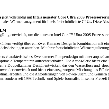
n
jetzt vollständig mit
Intels neuester Core Ultra 200S Prozessorseri
males Wärmemanagement für Intels fortschrittlichste CPUs. Diese Absti
 ILM
rgfältig entwickelt, um die neuesten Intel Core™ Ultra 200S Prozesso
ngskühlern verfügt über ein Zwei-Kammer-Design in Kombination mit e
hstleistungen antreiben. Mit ihrer fortschrittlichen Wärmeregulierung
ters charakteristisches Zweikammer-Pumpendesign mit einer anpassba
ptimale Temperaturen aufrechtzuerhalten. Die Atmos-Serie bietet eine 
Gen S Doppelkammer-Design entwickelt, das den Wasserfluss und -druc
Anwender entwickelt und bietet eine ausgewogene Mischung aus Effizi
l optimal arbeiten und die Anforderungen von Power-Usern und Gamern e
 sondern seit 1998 Technik- und Spiele-Journalist. In seiner Freizeit