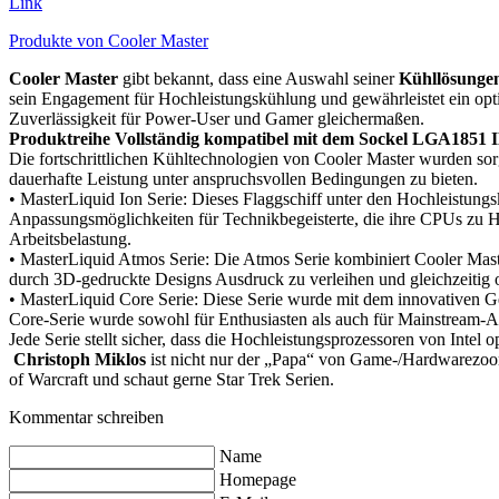
Link
Produkte von Cooler Master
Cooler Master
gibt bekannt, dass eine Auswahl seiner
Kühllösunge
sein Engagement für Hochleistungskühlung und gewährleistet ein opti
Zuverlässigkeit für Power-User und Gamer gleichermaßen.
Produktreihe Vollständig kompatibel mit dem Sockel LGA1851
Die fortschrittlichen Kühltechnologien von Cooler Master wurden so
dauerhafte Leistung unter anspruchsvollen Bedingungen zu bieten.
• MasterLiquid Ion Serie: Dieses Flaggschiff unter den Hochleistu
Anpassungsmöglichkeiten für Technikbegeisterte, die ihre CPUs zu Höc
Arbeitsbelastung.
• MasterLiquid Atmos Serie: Die Atmos Serie kombiniert Cooler Mas
durch 3D-gedruckte Designs Ausdruck zu verleihen und gleichzeitig o
• MasterLiquid Core Serie: Diese Serie wurde mit dem innovativen 
Core-Serie wurde sowohl für Enthusiasten als auch für Mainstream-
Jede Serie stellt sicher, dass die Hochleistungsprozessoren von Inte
Christoph Miklos
ist nicht nur der „Papa“ von Game-/Hardwarezoom,
of Warcraft und schaut gerne Star Trek Serien.
Kommentar schreiben
Name
Homepage