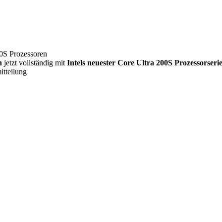
00S Prozessoren
n
jetzt vollständig mit
Intels neuester Core Ultra 200S Prozessorseri
itteilung