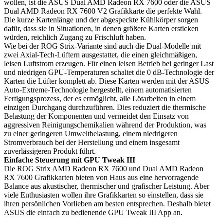
wollen, ist die ASUS Dual AMD Radeon RX 7600 oder die ASUS
Dual AMD Radeon RX 7600 V2 Grafikkarte die perfekte Wahl.
Die kurze Kartenlänge und der abgespeckte Kühlkörper sorgen
dafür, dass sie in Situationen, in denen größere Karten ersticken
würden, reichlich Zugang zu Frischluft haben.
Wie bei der ROG Strix-Variante sind auch die Dual-Modelle mit
zwei Axial-Tech-Lüftern ausgestattet, die einen gleichmäßigen,
leisen Luftstrom erzeugen. Für einen leisen Betrieb bei geringer Last
und niedrigen GPU-Temperaturen schaltet die 0 dB-Technologie der
Karten die Lüfter komplett ab. Diese Karten werden mit der ASUS
Auto-Extreme-Technologie hergestellt, einem automatisierten
Fertigungsprozess, der es ermöglicht, alle Lötarbeiten in einem
einzigen Durchgang durchzuführen. Dies reduziert die thermische
Belastung der Komponenten und vermeidet den Einsatz von
aggressiven Reinigungschemikalien während der Produktion, was
zu einer geringeren Umweltbelastung, einem niedrigeren
Stromverbrauch bei der Herstellung und einem insgesamt
zuverlässigeren Produkt führt.
Einfache Steuerung mit GPU Tweak III
Die ROG Strix AMD Radeon RX 7600 und Dual AMD Radeon
RX 7600 Grafikkarten bieten von Haus aus eine hervorragende
Balance aus akustischer, thermischer und grafischer Leistung. Aber
viele Enthusiasten wollen ihre Grafikkarten so einstellen, dass sie
ihren persönlichen Vorlieben am besten entsprechen. Deshalb bietet
ASUS die einfach zu bedienende GPU Tweak III App an.