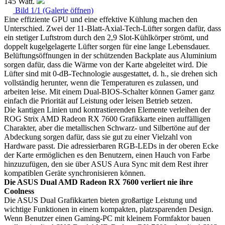
145 Watt.
Bild 1/1 (Galerie öffnen)
Eine effiziente GPU und eine effektive Kühlung machen den
Unterschied. Zwei der 11-Blatt-Axial-Tech-Lüfter sorgen dafür, dass
ein stetiger Luftstrom durch den 2,9 Slot-Kühlkörper strömt, und
doppelt kugelgelagerte Lüfter sorgen für eine lange Lebensdauer.
Belüftungsöffnungen in der schützenden Backplate aus Aluminium
sorgen dafür, dass die Wärme von der Karte abgeleitet wird. Die
Lüfter sind mit 0-dB-Technologie ausgestattet, d. h., sie drehen sich
vollständig herunter, wenn die Temperaturen es zulassen, und
arbeiten leise. Mit einem Dual-BIOS-Schalter können Gamer ganz
einfach die Priorität auf Leistung oder leisen Betrieb setzen.
Die kantigen Linien und kontrastierenden Elemente verleihen der
ROG Strix AMD Radeon RX 7600 Grafikkarte einen auffälligen
Charakter, aber die metallischen Schwarz- und Silbertöne auf der
Abdeckung sorgen dafür, dass sie gut zu einer Vielzahl von
Hardware passt. Die adressierbaren RGB-LEDs in der oberen Ecke
der Karte ermöglichen es den Benutzern, einen Hauch von Farbe
hinzuzufügen, den sie über ASUS Aura Sync mit dem Rest ihrer
kompatiblen Geräte synchronisieren können.
Die ASUS Dual AMD Radeon RX 7600 verliert nie ihre
Coolness
Die ASUS Dual Grafikkarten bieten großartige Leistung und
wichtige Funktionen in einem kompakten, platzsparenden Design.
Wenn Benutzer einen Gaming-PC mit kleinem Formfaktor bauen